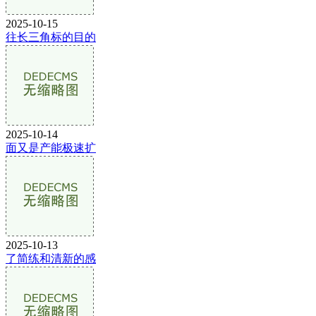
2025-10-15
往长三角标的目的
2025-10-14
面又是产能极速扩
2025-10-13
了简练和清新的感