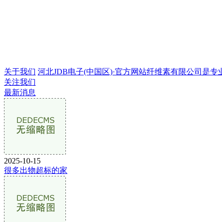
关于我们
河北JDB电子(中国区)·官方网站纤维素有限公司是专业的
关注我们
最新消息
2025-10-15
很多出物超标的家