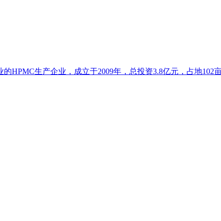
HPMC生产企业，成立于2009年，总投资3.8亿元，占地102亩.