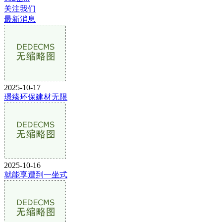
关注我们
最新消息
2025-10-17
璟臻环保建材无限
2025-10-16
就能享遭到一坐式