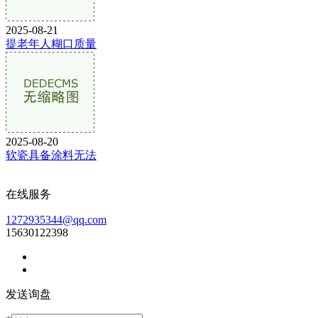
2025-08-21
提老年人糊口质量
2025-08-20
软瓷具备涂料无法
在线服务
1272935344@qq.com
15630122398
发送询盘