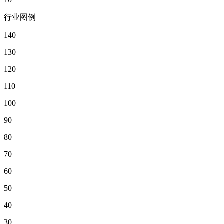
行业图例
140
130
120
110
100
90
80
70
60
50
40
30