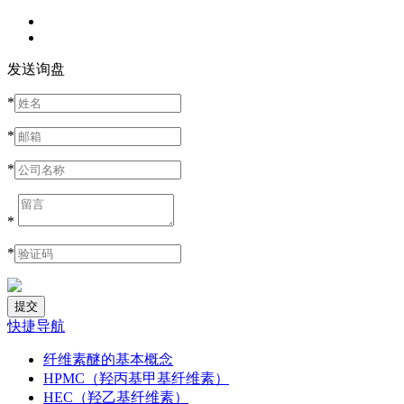
发送询盘
*
*
*
*
*
快捷导航
纤维素醚的基本概念
HPMC（羟丙基甲基纤维素）
HEC（羟乙基纤维素）