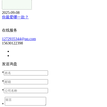
2025-09-08
你最爱哪一款？
在线服务
1272935344@qq.com
15630122398
发送询盘
*
*
*
*