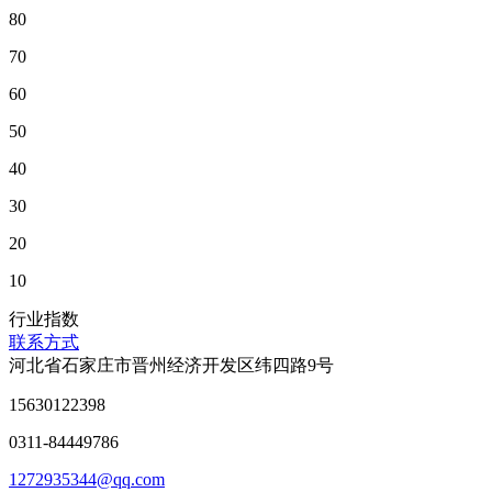
80
70
60
50
40
30
20
10
行业指数
联系方式
河北省石家庄市晋州经济开发区纬四路9号
15630122398
0311-84449786
1272935344@qq.com