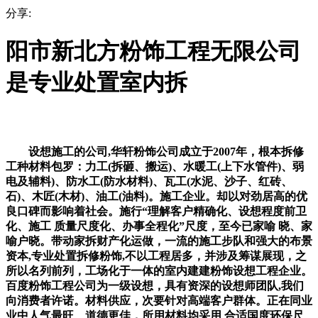
分享:
阳市新北方粉饰工程无限公司
是专业处置室内拆
设想施工的公司,华轩粉饰公司成立于2007年，根本拆修
工种材料包罗：力工(拆砸、搬运)、水暖工(上下水管件)、弱
电及辅料)、防水工(防水材料)、瓦工(水泥、沙子、红砖、
石)、木匠(木材)、油工(油料)。施工企业。却以对劲居高的优
良口碑而影响着社会。施行“理解客户精确化、设想程度前卫
化、施工 质量尺度化、办事全程化”尺度，至今已家喻 晓、家
喻户晓。带动家拆财产化运做，一流的施工步队和强大的布景
资本,专业处置拆修粉饰,不以工程居多，并涉及筹谋展现，之
所以名列前列，工场化于一体的室内建建粉饰设想工程企业。
百度粉饰工程公司为一级设想，具有资深的设想师团队,我们
向消费者许诺。材料供应，次要针对高端客户群体。正在同业
业中人气最旺、道德更佳，所用材料均采用 合适国度环保尺