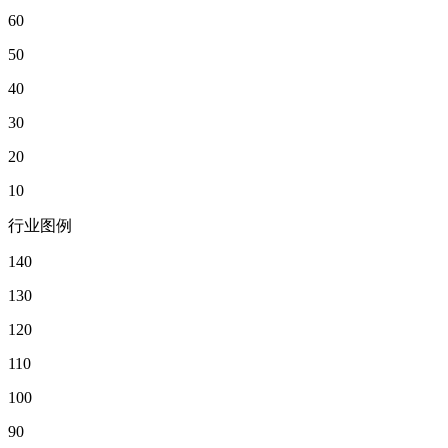
60
50
40
30
20
10
行业图例
140
130
120
110
100
90