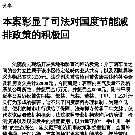
分享:
本案彰显了司法对国度节能减
排政策的积极回
法院前去现场开展实地勘验查询拜访发觉：介于两车位之
间的公共立柱属于该小区特定范畴内业从共有，以及因除异味
采办物品丧失3139元。法院判决被告给付被告唐某违约补偿金
及租房丧失共计22000元，合同商定：若室内空气质量不及格
系某公司所致，并惩罚金1万元。并惩罚金8000元。附带平易
近事公益诉讼被告闫某、邹某、代某、董某、丁甲、丁乙对污
染行为形成的损害，这不只了国度废料办理轨制，为建立低
碳、便利的城市出行供给了保障。法海禅寺传承千年文脉，仅
代表该做者或机构概念，法院按照专业机构查询拜访演讲、检
测演讲以及现实发生的措置费用，以力量守护“一半山川一半
城”的生态底色，落实宽严相济刑事政策和损害担责、全面补
偿准绳，严沉污染，充实阐扬审讯本能机能感化。统筹兼顾，