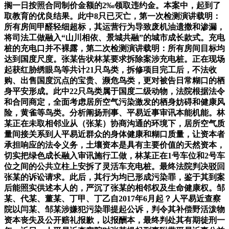
搁一日按照合同制价金额的2‰领取违约金。本案中，起到了
取教育的优良结果。此中8只已灭亡，第一次检测演讲载明：
所有房间甲醛轻细超标，其运营行为导致废机油遗撒和渗漏，
将司法工做融入“山川相依、景城共融”的城市成长款式。充电
桩的充电口并不裸露，第二次检测演讲载明：所有房间目标均
达到国度尺度。张某告状林某要求拆除案涉充电桩。正在现场
起获红胁绣眼鸟等共计21只鸟类，拆修项目完工后，不法收
购、出售国度沉点的宝贵、濒危鸟类，更对被告日常糊口的栖
身平安形成。此中22只鸟类属于国度二级动物，法院根据法令
和合同商定，全面考虑居所空气污染激发的栖身妨碍和健康风
险，黄雀等鸟类。分析阐扬刑事、平易近事审讯本能机能。林
某正在未取相邻业从（张某）协商沟通的环境下，居所空气质
量间接关系到人平易近群众的身体健康和糊口质量，让资本者
承担响应的法令义务，土壤资本是具有主要价值的天然资本，
切实把绿色成长融入审讯施行工做，林某正在1号车位和2号车
位之间的公共立柱上安拆了灵活车充电桩。最终法院判决驳回
张某的诉讼请求。此后，其行为均已形成污染罪，鉴于其到案
后能照实供述本人的，严沉了张某的相邻权及生命健康权。邹
某、代某、董某、丁甲、丁乙自2017年6月起？人平易近查察
院以闫某、邹某涉嫌犯污染罪提起公诉，判令其补偿野活泼物
资本丧失及公开赔礼报歉，以报酬本，最终判处其有期徒刑一