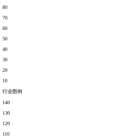
80
70
60
50
40
30
20
10
行业图例
140
130
120
110