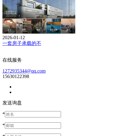
2026-01-12
一套房子承载的不
在线服务
1272935344@qq.com
15630122398
发送询盘
*
*