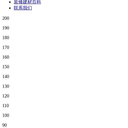
装修建材百科
联系我们
200
190
180
170
160
150
140
130
120
110
100
90