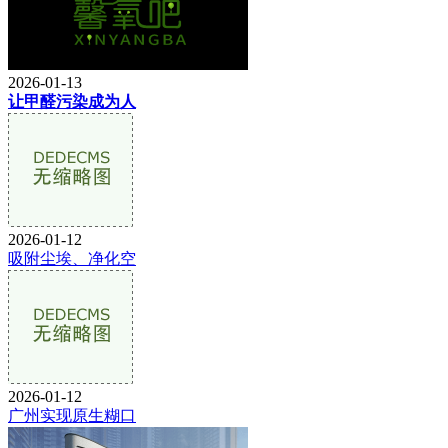
2026-01-13
让甲醛污染成为人
2026-01-12
吸附尘埃、净化空
2026-01-12
广州实现原生糊口