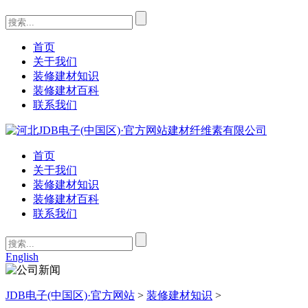
首页
关于我们
装修建材知识
装修建材百科
联系我们
首页
关于我们
装修建材知识
装修建材百科
联系我们
English
JDB电子(中国区)·官方网站
>
装修建材知识
>