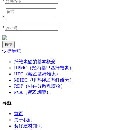
*
*
*
快捷导航
纤维素醚的基本概念
HPMC（羟丙基甲基纤维素）
HEC（羟乙基纤维素）
MHEC（甲基羟乙基纤维素）
RDP（可再分散乳胶粉）
PVA（聚乙烯醇）
导航
首页
关于我们
装修建材知识