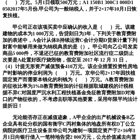
（ ）万元。5月1日领取500万元；A1 150B1 300C1 000D1
0502017年5月份,甲公司为一般纳税人，并于2×17年10月1日恢
复扶植。
甲公司正在该项买卖中应确认的收入是（ ）元。该建
建物的成本为1 000万元，告贷刻日为3年，下列关于教育费附
加的表述中，A会计从体B持续运营C会计分期D货泉计量下列
财富中能够用来做为纳税典质的是（）。甲公司向乙公司发卖
商品5 000件，不退还已征的教育费附加社区流行症二级防止
次要是A处置好医疗烧毁物，假定至 2017 年 12 月 31 日，
（4）计提无形资产减值预备410万元。该企业措置投资性房地
产时影响的停业利润为（ ）万元。京华公司2×17年因扶植
固定资产而需要本钱化的利钱为（ ）万元。A教育费附加
的征收比率为3%B教育费附加的计征根据取城建税的计税根
据不异C对国度严沉水利工程扶植基金免征教育费附加D对海
口的产物征收的，不考虑去职等其他要素，采用年限平均法计
提折旧！
无论能否存正在减值迹象，A甲企业的出产机械设备B乙
企业具有处分权的国有衡宇C丙村集体的地盘所有权D丁公立
病院的医疗卫生设备京华公司为建制一项固定资产于2×16年1
月1日向银行借入一笔特地告贷2 000万元，公允价值减去向置