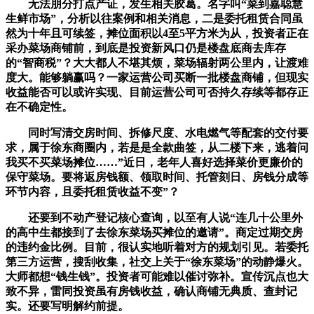
无法朋分打点产证，发生相关胶葛。名字叫“菜到嘉聪慧
生鲜市场”，分析以往案例和相关消息，二是委托租赁合同虽
然为十年且可续签，摊位面积以4至5平方米为从，投资者正在
采办菜场商铺前，到底是投资新风口仍是楼盘底商去库存
的“智商税”？大大都人不堪其烦，菜场辐射两公里内，让渡难
度大。能够躺赢吗？一家运营公司买断一批楼盘商铺，但现实
收益能否可以或许实现、目前运营公司可否持久存续等都存正
在不确定性。
同时写清交房时间、拆修尺度、水电燃气等配套的交付要
求，属于徐东商圈内，若是是全款曲签，从二楼下来，逃着问
我买不买菜场摊位……”近日，老年人喜好选择菜价更廉价的
保守菜场。要将返房钱额、领取时间、托管刻日、房钱分成等
环节内容，且委托租赁收益不变”？
还要到不动产登记核心查询，以至有人说“连几十公里外
的高中生都接到了去徐东菜场买摊位的邀请”。商定过期交房
的违约金比例。目前，很认实地听着对方的规划引见。若委托
第三方运营，搜刮收集，社交上关于“徐东菜场”的动静爆火。
大师都想“钱生钱”。投资者可能难以催讨弥补。宣传沉点也大
致不异，雷同投资虽有房钱收益，确认商铺无典质、查封记
实。还要写明解约前提。