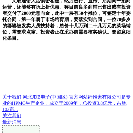
又取通俗大活慎密相连，然后进行、宣传、后期同一招商
运营，还能够有折上折优惠。称目前良多商铺已售出或有投资
者交付了2000元意向金，此中一层有50个摊位，可签定十年委
托合同，第一年属于市场培育期，要落实到合同，一位70多岁
的婆婆被发卖人员扶持着，总价十几万到二十几万元的菜场铺
位，需要求点窜。投资者正在采办前需要核实确认。要留意细
化条目。
关于我们
河北JDB电子(中国区)·官方网站纤维素有限公司是专
业的HPMC生产企业，成立于2009年，总投资3.8亿元，占地
102亩...
关注我们
最新消息