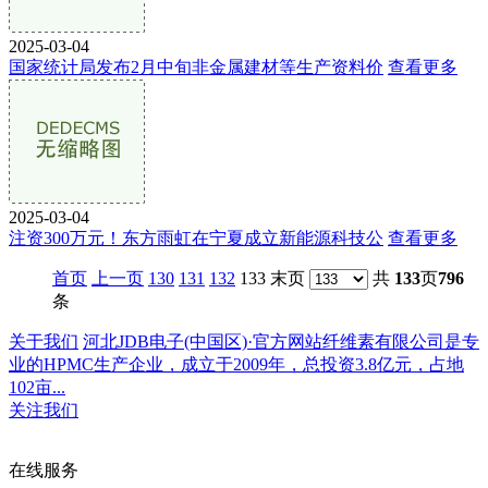
2025-03-04
国家统计局发布2月中旬非金属建材等生产资料价
查看更多
2025-03-04
注资300万元！东方雨虹在宁夏成立新能源科技公
查看更多
首页
上一页
130
131
132
133 末页
共
133
页
796
条
关于我们
河北JDB电子(中国区)·官方网站纤维素有限公司是专
业的HPMC生产企业，成立于2009年，总投资3.8亿元，占地
102亩...
关注我们
在线服务