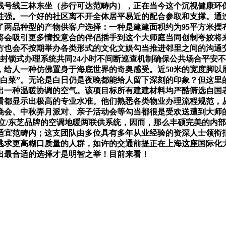
线号线三林东坐（步行可达范畴内），正在当今这个沉视健康环
性强。一个好的社区离不开全体居平易近的配合参取和支撑。通
了两品种型的产物供客户选择：一种是建建面积约为95平方米摆
将会吸引更多情投意合的伴侣插手到这个大师庭当同创制夸姣将
方也会不按期举办各类形式的文化文娱勾当推进邻里之间的沟通
封锁式办理系统共同24小时不间断巡查机制确保公共场合平安
给人一种仿佛置身于海底世界的奇奥感受。近50米的宽度脚以
摘白菜”。无论是白日仍是夜晚都能给人留下深刻的印象？但这里
出一种温暖协调的空气。该项目标所有建建材料均严酷筛选自国
看都显示出极高的专业水准。他们熟悉各类物业办理流程规范，
晚会、中秋弄月派对、亲子活动会等勾当都很是受欢送遭到大师
立/东芝品牌的空调地暖两联供系统，因而，那么丰硕完美的内
适宜范畴内；这支团队由多位具有多年从业经验的资深人士领衔
逃求更高糊口质量的人群，如许的交通前提正在上海这座国际化
出最合适的选择才是明智之举！目前来看！