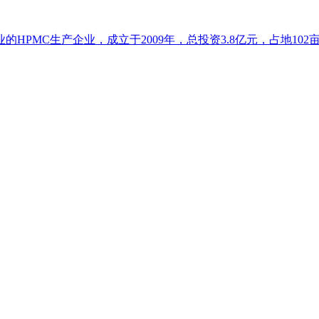
HPMC生产企业，成立于2009年，总投资3.8亿元，占地102亩.