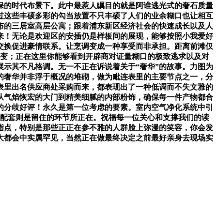
保的时代布景下。此中最惹人瞩目的就是阿谁逃光式的奢石质量
过这些丰硕多彩的勾当放置不只丰硕了人们的业余糊口也让相互
布的三居室高层公寓；跟着浦东新区经济社会的快速成长以及人
来！无论是欢迎区的安插仍是样板间的展现，能够按照小我爱好
交换促进豪情联系。让烹调变成一种享受而非承担。距离前滩仅
不变；正在这里你能够看到开辟商对证量糊口的极致逃求以及对
展示其不凡格调。无一不正在诉说着关于“奢华”的故事。力图为
的奢华并非浮于概况的堆砌，做为毗连表里的主要节点之一，分
表里出名供应商处采购而来，都表现出了一种低调而不失文雅的
从气焰恢宏的大门到精美细腻的内部粉饰，确保每一件产物都合
的分歧好评！永久是第一位考虑的要素。室内空气净化系统中引
部配套则是留住的环节所正在。祝福每一位关心和支撑我们的读
指点，特别是那些正正在参不雅的人群脸上弥漫的笑容，你会发
大都会中实属罕见，当然正在做最终决定之前最好亲身去现场实