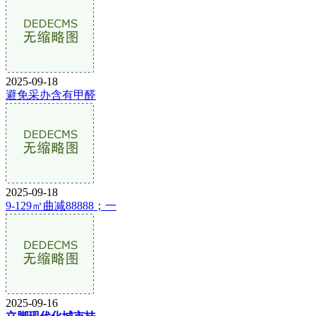
2025-09-18
避免采办含有甲醛
2025-09-18
9-129㎡曲减88888；一
2025-09-16