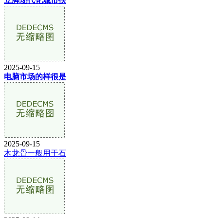
立脚现代化城市扶
2025-09-15
电脑市场的样很是
2025-09-15
木龙骨一般用于石