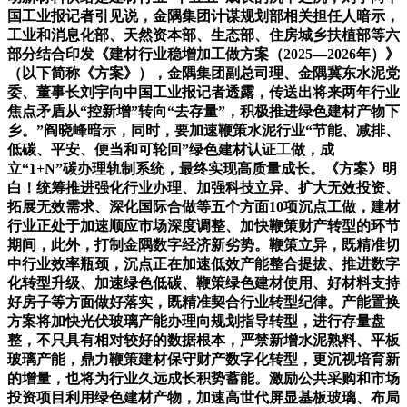
国工业报记者引见说，金隅集团计谋规划部相关担任人暗示，
工业和消息化部、天然资本部、生态部、住房城乡扶植部等六
部分结合印发《建材行业稳增加工做方案（2025—2026年）》
（以下简称《方案》），金隅集团副总司理、金隅冀东水泥党
委、董事长刘宇向中国工业报记者透露，传送出将来两年行业
焦点矛盾从“控新增”转向“去存量”，积极推进绿色建材产物下
乡。”阎晓峰暗示，同时，要加速鞭策水泥行业“节能、减排、
低碳、平安、便当和可轮回”绿色建材认证工做，成
立“1+N”碳办理轨制系统，最终实现高质量成长。《方案》明
白！统筹推进强化行业办理、加强科技立异、扩大无效投资、
拓展无效需求、深化国际合做等五个方面10项沉点工做，建材
行业正处于加速顺应市场深度调整、加快鞭策财产转型的环节
期间，此外，打制金隅数字经济新劣势。鞭策立异，既精准切
中行业效率瓶颈，沉点正在加速低效产能整合提拔、推进数字
化转型升级、加速绿色低碳、鞭策绿色建材使用、好材料支持
好房子等方面做好落实，既精准契合行业转型纪律。产能置换
方案将加快光伏玻璃产能办理向规划指导转型，进行存量盘
整，不只具有相对较好的数据根本，严禁新增水泥熟料、平板
玻璃产能，鼎力鞭策建材保守财产数字化转型，更沉视培育新
的增量，也将为行业久远成长积势蓄能。激励公共采购和市场
投资项目利用绿色建材产物，加速高世代屏显基板玻璃、布局