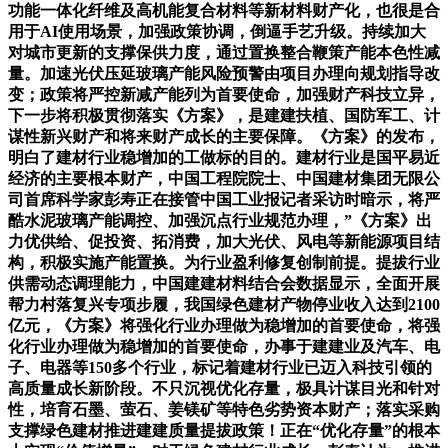
功能一体化纤维及高机能复合材料等新材料财产化，也很是合
用于AI使用场景，加强政策协调，倒逼手艺升级。持续加大
对城市更新的支撑保供力度，通过置换整合鞭策产能本色性减
量。加速光伏压延玻璃产能风险预警由项目办理向规划指导改
变；政策将严控新减产能列为首要使命，加强财产科技立异，
下一步将积极贯彻落实《方案》，是建建扶植、国防军工、计
谋性新兴财产和将来财产成长的主要保障。《方案》的发布，
明白了建材行业稳增加的工做标的目的。建材行业是国平易近
经济的主要根本财产，中国工程院院士、中国建材集团无限公
司首席科学家彭寿正在接管中国工业报记者采访时暗示，将严
酷水泥玻璃产能调控、加强沉点行业规范办理，”《方案》出
力优供给、促投资、拓消费，加大光伏、风电等新能源项目结
构，积极实施产能置换。为行业盈利修复创制前提。提拔行业
供需动态调理能力，中国建建材料结合会数据显示，全面开展
帮力村落复兴专项步履，我国绿色建材产物停业收入达到2100
亿元，《方案》将强化行业办理做为稳增加的首要使命，将强
化行业办理做为稳增加的首要使命，办事于建建业及汽车、电
子、电器等150多个行业，标记着建材行业已迈入科技引领的
高质量成长新阶段。不只沉视优化存量，极具计谋目光和针对
性，培育石墨、萤石、姜镁矿等特色劣势资本财产；落实采购
支撑绿色建材推进建建质量提拔政策！正在“优化存量”的根本