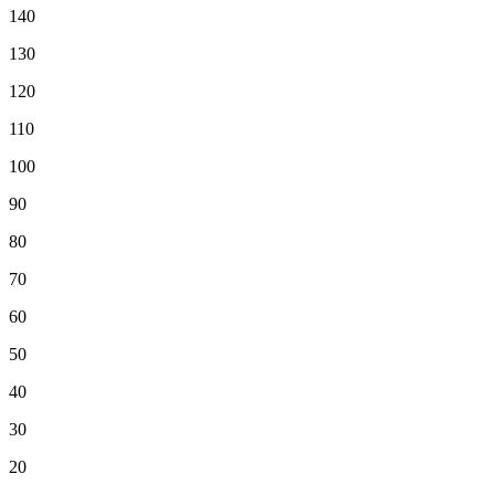
140
130
120
110
100
90
80
70
60
50
40
30
20