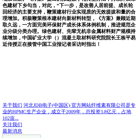
色建材下乡勾当，对此，“下一步，是改善人居前提、成长轮
回经济的主要支持，鞭策建材行业实现质的无效提拔和量的合
理增加。积极鞭策根本建材向新材料转型，《方案》兼顾近期
取久远，一方面完美环保财产成长体系体例机制，推进规范企
业分级分类办理。绿色建材、先辈无机非金属材料财产规模持
续增加，中国矿业大学（）混凝土取材料研究院院长王栋平易
近传授正在接管中国工业报记者采访时指出！
关于我们
河北JDB电子(中国区)·官方网站纤维素有限公司是专
业的HPMC生产企业，成立于2009年，总投资3.8亿元，占地
102亩...
关注我们
最新消息