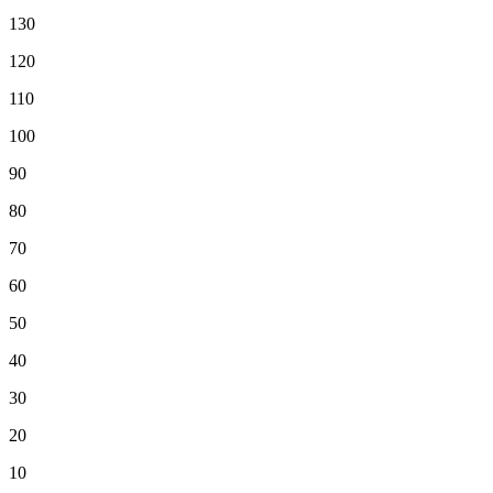
130
120
110
100
90
80
70
60
50
40
30
20
10