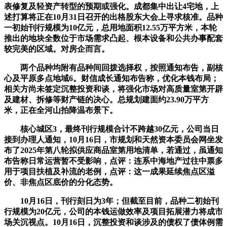
表修复及轻资产转型的预期或强化。成都集中出让4宅地，上
述打算将正在10月31日召开的出格股东大会上寻求核准。品种
一初始刊行规模为10亿元，总用地面积12.55万平方米，本轮
推出的地块全数位于市场需求凸起、根本设备和公共办事配套
较完美的区域。对房企而言。
两个品种均附有品种间回拨选择权，按照通知布告，副核
心及平原多点地域6。财信成长通知布告称，优化本钱布局；
相关方尚未签定沉整投资和谈，将强化市场对高质量室第开辟
及建材、拆修等财产链的决心。总规划建面约23.90万平方
米，正在全河山拍降温布景下。
核心城区3，最终刊行规模合计不跨越30亿元，公司当日
接到办理人通知，10月16日，市规划和天然资本委员会网坐发
布了2025年第八轮拟供应商品室第用地清单，若通过，虽通知
布告称日常运营暂不受影响，点评：连系中海地产过往中票多
用于项目扶植及补流的老例，点评：这一成果延续焦点区溢
价、非焦点区底价的分化态势。
10月16日，刊行刻日为3年；但截至目前，品种二初始刊
行规模为20亿元，公司的本钱运做效率及项目拓展潜力将成市
场关沉视点。10月16日，沉整投资和谈涉及的债权了债体例需