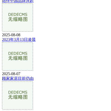
陪伴中国品牌兴起
2025-08-08
2023年3月13日凌晨
2025-08-07
顾家家居目前仍由