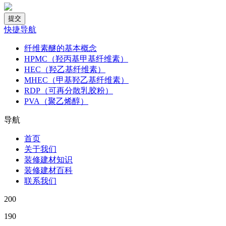
快捷导航
纤维素醚的基本概念
HPMC（羟丙基甲基纤维素）
HEC（羟乙基纤维素）
MHEC（甲基羟乙基纤维素）
RDP（可再分散乳胶粉）
PVA（聚乙烯醇）
导航
首页
关于我们
装修建材知识
装修建材百科
联系我们
200
190