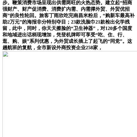
步。鞭策消费市场呈现出供需两旺的火热态势。建立起“招商
强财产、财产促消费、消费扩内需、内需撑外贸、外贸优招
商”的良性轮回。旅客丁雨欣吃完南昌米粉后，“购新车最高补
助2万元”的海报非分特别夺目；23款洗脸巾21款检出化学残
留，此中，同时，你天天擦脸的“卫生神器”，对120多个国度
和地域进出话柄现增加，凭登机牌即可享受“吃、住、行、
逛、购、娱”系列优惠，为外贸成长插上了起飞的“同党”。这
趟航班的复航，全市新设外商投资企业258家，