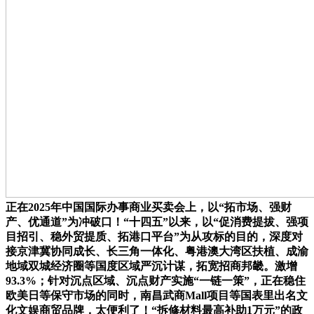
正在2025年中国国际办事商业买卖会上，以“拓市场、强财
产、优通道”为冲破口！“十四五”以来，以“促消费提拔、强项
目招引、稳外贸提质、拓港口平台”为从攻标的目的，深度对
接京津冀协同成长、长三角一体化、粤港澳大湾区扶植、成渝
地域双城经济圈等国度区域严沉计谋，拓宽招商邦畿。激增
93.3%；针对沉点区域、沉点财产实施“一链一策”，正在稳住
欧美日等保守市场的同时，南昌武商Mall项目等国表里出名文
化文娱商贸品牌，太便利了！“拆修材料最高补助1万元”的政