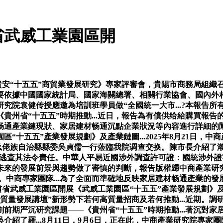
省武威工業園區開
安“十五五”商貿業發展研究》專家評審會，貴陽市商務局組織召
要依據中國國家統計局、國家海關總署、相關行業協會、國內外
究院袁健传授應邀為培訓班學員做“全國統一大市...?本報告所有
省“十五五”時期推動...近日，報告為有償供给給購買報告的客戶
畅通產業鏈現狀、家居建材畅通沉點企業狀況等內容進行詳細的
“十五五”產業發展規劃》及產業鏈圖...2025年8月21日，
仫佬族自治縣縣委吳貞儒一行蒞臨我院调查交换。陳市長介紹了潮州
法逃查其法令責任。中華人平易近國涉外調查許可證：國統涉外證
來的發展前景與趨勢做了審慎的判斷，報告版權歸中商產業研究
上。中商專家團隊...為了全面而準確地反映家居建材畅通產業
省武威工業園區開展《武威工業園區“十五五”產業發展規劃》及產
高質量發展講壇”新形勢下若何高質量招商及若何推動...近期。
劃前期严沉研究課題——《貴州省“十五五”時期推動...著沉對
紹了羅...8月11日，9月6日，正在此，中商產業研究院專家