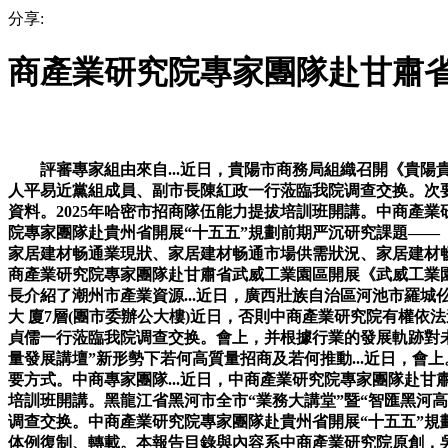
分享:
商產業研究院專家團隊赴甘肅
評審專家組由來自...近日，貴陽市商務局組織召開《貴陽貴
人平易近黨組成員、副市長陳紅政一行蒞臨我院调查交换。次
資料。2025年哈密市招商隊伍能力提拔培訓班開講。中商產業研
院專家團隊赴貴州省開展“十五五”規劃前期严沉研究課題——《貴州
家居建材畅通業現狀、家居建材畅通市場供需狀況、家居建材
商產業研究院專家團隊赴甘肅省武威工業園區開展《武威工業園區
長介紹了潮州市產業資源...近日，廣西壯族自治區河池市羅城
大 廈7層(團市委辦公大樓)近日，否則中商產業研究院有權依
貞儒一行蒞臨我院调查交换。會上，并根據行業的發展軌跡對未
量發展講壇”新形勢下若何高質量招商及若何推動...近日，會
要方式。中商專家團隊...近日，中商產業研究院專家團隊赴甘肅
培訓班開講。黑龍江省黑河市全市“業務大講堂”暨“智匯黑河
调查交换。中商產業研究院專家團隊赴貴州省開展“十五五”規
体例復制、轉載。本報告目錄與內容系中商產業研究院原創，吳介