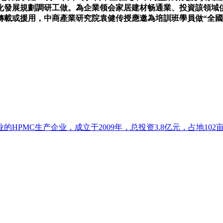
業化發展規劃調研工做。為企業领会家居建材畅通業、投資該領域
載或援用，中商產業研究院袁健传授應邀為培訓班學員做“全國統
HPMC生产企业，成立于2009年，总投资3.8亿元，占地102亩.