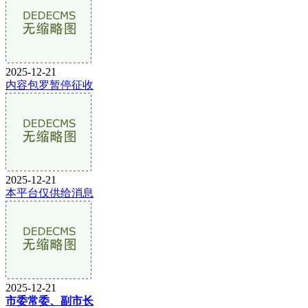
2025-12-21
内容包罗暂停征收
2025-12-21
本平台仅供给消息
2025-12-21
市委常委、副市长