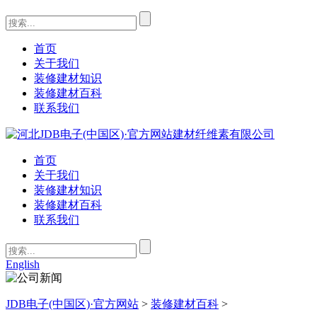
首页
关于我们
装修建材知识
装修建材百科
联系我们
首页
关于我们
装修建材知识
装修建材百科
联系我们
English
JDB电子(中国区)·官方网站
>
装修建材百科
>