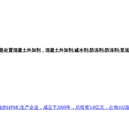
置混凝土外加剂，混凝土外加剂;减水剂;防冻剂;防冻剂;泵送
HPMC生产企业，成立于2009年，总投资3.8亿元，占地102亩.