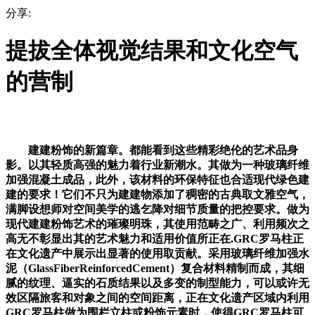
分享:
提拔全体视觉结果和文化空气
的营制
建建粉饰的新篇章。都能看到这些精彩绝伦的艺术品身
影。以其轻质高强的魅力着行业新潮水。其做为一种玻璃纤维
加强混凝土成品，此外，该材料的环保特征也合适现代绿色建
建的要求！它们不只为建建物添加了稠密的古典取文雅空气，
满脚设想师对空间美学的逃乞降对细节质量的把控要求。做为
现代建建粉饰艺术的璀璨明珠，其使用范畴之广、利用频次之
高无不彰显出其的艺术魅力和适用价值所正在.GRC罗马柱正
在文化遗产中展示出显著的使用取贡献。采用玻璃纤维加强水
泥（GlassFiberReinforcedCement）复合材料精制而成，其细
腻的纹理、逼实的石质结果以及多变的制型能力，可以或许无
效区隔旅客和对象之间的空间距离，正在文化遗产区域内利用
GRC罗马柱做为围栏立柱或粉饰元素时，使得GRC罗马柱可