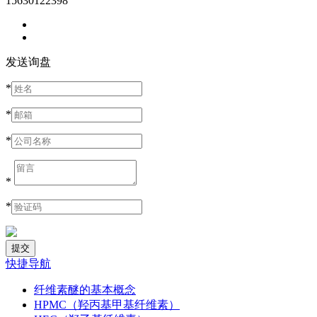
15630122398
发送询盘
*
*
*
*
*
快捷导航
纤维素醚的基本概念
HPMC（羟丙基甲基纤维素）