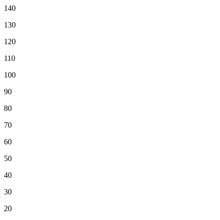
140
130
120
110
100
90
80
70
60
50
40
30
20