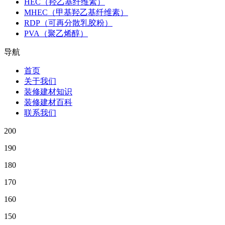
HEC（羟乙基纤维素）
MHEC（甲基羟乙基纤维素）
RDP（可再分散乳胶粉）
PVA（聚乙烯醇）
导航
首页
关于我们
装修建材知识
装修建材百科
联系我们
200
190
180
170
160
150