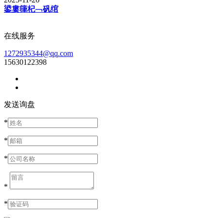
鍙婁箻杞﹁矾绾
在线服务
1272935344@qq.com
15630122398
发送询盘
*
*
*
*
*